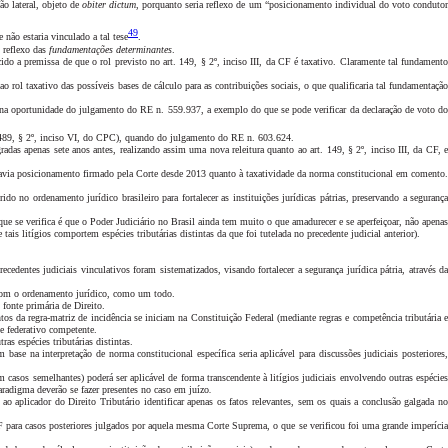
ão lateral, objeto de
obiter dictum
, porquanto seria reflexo de um “posicionamento individual do voto conduto
49
não estaria vinculado a tal tese
.
 reflexo das
fundamentações determinantes
.
ido a premissa de que o rol previsto no art. 149, § 2º, inciso III, da CF é taxativo. Claramente tal fundamento
rol taxativo das possíveis bases de cálculo para as contribuições sociais, o que qualificaria tal fundamentação
a, na oportunidade do julgamento do RE n. 559.937, a exemplo do que se pode verificar da declaração de voto do
t. 489, § 2º, inciso VI, do CPC), quando do julgamento do RE n. 603.624.
as apenas sete anos antes, realizando assim uma nova releitura quanto ao art. 149, § 2º, inciso III, da CF, e
 havia posicionamento firmado pela Corte desde 2013 quanto à taxatividade da norma constitucional em comento.
o ordenamento jurídico brasileiro para fortalecer as instituições jurídicas pátrias, preservando a segurança
 que se verifica é que o Poder Judiciário no Brasil ainda tem muito o que amadurecer e se aperfeiçoar, não apenas
ais litígios comportem espécies tributárias distintas da que foi tutelada no precedente judicial anterior).
dentes judiciais vinculativos foram sistematizados, visando fortalecer a segurança jurídica pátria, através da
-a com o ordenamento jurídico, como um todo.
fonte primária de Direito.
tos da regra-matriz de incidência se iniciam na Constituição Federal (mediante regras e competência tributária 
te federativo competente.
as espécies tributárias distintas.
base na interpretação de norma constitucional específica seria aplicável para discussões judiciais posteriores,
 em casos semelhantes) poderá ser aplicável de forma transcendente à litígios judiciais envolvendo outras espécie
radigma deverão se fazer presentes no caso em juízo
.
á ao aplicador do Direito Tributário identificar apenas os fatos relevantes, sem os quais a conclusão galgada n
TF para casos posteriores julgados por aquela mesma Corte Suprema, o que se verificou foi uma grande imperícia