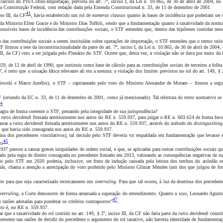
álculo do PIS/Cofins-Importação, prevista no art. 7º, inciso I, da Lei n. 10.865, de 30 de abril de 2004, no 
a”, da Constituição Federal, com redação dada pela Emenda Constitucional n. 33, de 11 de dezembro de 2001.
41
so III, da CF
, havia estabelecido um rol de
numerus clausus
quanto às bases de incidência que poderiam ser u
 da Ministra Ellen Gracie e do Ministro Dias Toffoli, sendo que a fundamentação quanto à taxatividade da norm
 as possíveis bases de incidência das contribuições sociais, o STF entendeu que, dentro das hipóteses contidas 
culo das contribuições sociais a serem instituídas sobre operações de importação, o STF entendeu que o termo
valo
TF firmou a tese da inconstitucionalidade da parte do art. 7º, inciso I, da Lei n. 10.865, de 30 de abril de 20
III, da CF) veio a ser julgada pelo Plenário do STF. Ocorre que, desta vez, a violação não se dava por meio d
, de 12 de abril de 1990, que instituiu como base de cálculo para as contribuições sociais de terceiros a folha 
, é certo que a situação fática relevante ali era a mesma: a violação dos limites previstos no rol do art. 149, 
owski e Marco Aurélio), o STF – capitaneado pelo voto do Ministro Alexandre de Moraes – firmou a segu
da CF (oriundo da EC n. 33, de 11 de dezembro de 2001, como já mencionado). Tal releitura do texto normativo s
4
.
giu de forma coerente o STF, prezando pela integridade de sua jurisprudência?
a
ratio decidendi
firmada anteriormente nos autos do RE n. 559.937, para julgar o RE n. 603.624 de forma favoráve
fastar a
ratio decidendi
firmada anteriormente nos autos do RE n. 559.937, através do método do
distinguishing
a à que havia sido consagrada nos autos do RE n. 559.937.
ina dos precedentes vinculativos), tal decisão pelo STF deveria vir respaldada em fundamentação que levasse e
45
co
.
37 passou a causar graves iniquidades de ordem social, e que, se aplicadas para outras contribuições sociais q
ado pela regra de direito consagrada no precedente firmado em 2013, valorando as consequências negativas de sua 
do pelo STF em 2020 poderia, inclusive, ser fruto de indução causada pela leitura dos trechos do acórdã
 aliás, chama a atenção a antecipação do voto proferido pelo Ministro Gilmar Mendes (um dos que julgou de fo
te para que seja caracterizado tecnicamente um
overruling
. Para que tal ocorra, à luz da doutrina dos preceden
verruling
, a Corte demonstre de forma arrazoada a superação do entendimento. Quanto a isso, Leonardo Aguir
47
s razões adotadas para ponderar os critérios contrapostos”
.
sto é, no RE n. 559.937.
que a taxatividade do rol contido no art. 149, § 2º, inciso III, da CF não faria parte da
ratio decidendi
consti
resente nas razões de decidir do precedente o argumento do rol taxativo, não haveria identidade de fundamentaçõe