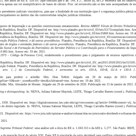
3, nos autos do RE n. 559.937 (que concluiu que o art. 149, § 2º, inciso III, da CF encerrava um rol taxativo 
previa apenas um rol exemplificativo de bases de cálculo. Pior: tal reviravolta não se deu nem acompanhada de m
ecedentes judiciais vinculativos, para que a finalidade de sua instituição (que é a segurança jurídica pátria) s
incipalmente no âmbito das tão controvertidas relações jurídicas tributárias.
sto de Importação e as questões constitucionais remanescentes.
Revista ABRDT Fórum de Direito Tributário
da República, Brasília: DF. Disponível em: http://www.planalto.gov.br/ccivil_03/leis/l5172compilado.htm. Ace
República, Brasília: DF. Disponível em: http://www.planalto.gov.br/ccivil_03/leis/l5869.htm. Acesso em: 19 a
sidência da República, Brasília: DF. Disponível em: http://www.planalto.gov.br/ccivil_03/constituicao/constit
tração Pública Federal, e dá outras providências
. Planalto, Presidência da República, Brasília: DF. Disponíve
dos de órgãos e entidades federais e dá outras providências
. Planalto, Presidência da República, Brasília: D
o Social e de Formação do Patrimônio do Servidor Público e a Contribuição para o Financiamento da Segurid
l10.865.htm. Acesso em: 19 abr. 2021.
 1973 –
Código de Processo Civil, estabelecendo o procedimento para o julgamento de recursos repetitivos n
 República, Brasília: DF. Disponível em: http://www.planalto.gov.br/ccivil_03/_ato2015-2018/2015/lei/l13105
ção Federal. Planalto, Presidência da República, Brasília: DF. Disponível em: http://www.planalto.gov.br/cc
s arts. [...] da Constituição Federal, e acrescenta os arts. 103-A, 103-B, 111-
A e 130-A [..
o para proferir o acórdão: Min. Dias Toffoli. Julgado em 20 de março de 2013. Publicação
ize=10&sort=_score&sortBy=desc&isAdvanced=true. Acesso em: 19 abr. 2021.
rdão: Min. Alexandre de Moraes. Julgado em 29 de setembro de 2020. Publicação em 13 de janeiro de 2021. Disp
ling
e
distinguishing
. In:
NEIVA, Juliana Sahione Mayrink; LEITE, Thiago Carvalho Barreto (coord.).
Publica
, 1930. Disponível em: https://digitalcommons.law.yale.edu/cgi/viewcontent.cgi?article=3448&context=ylj. Ac
 do direito legislado. In:
NEIVA, Juliana Sah
ione Mayrink; LEITE, Thiago Carvalho Barreto (coord.).
Publica
021. Disponível em: https://www.jota.info/opiniao-e-analise/colunas/elas-no-jota/a-ratio-decidendi-e-a-fixacao-de-
, 2021.
o Supremo Tribunal Federal
: uma análise sob a ótica do RE n. 1.043.313 e da ADI n. 5.277. São Paulo: IBDT,
 de execução fiscal do século XXI: Parte XII A vinculação da
ratio decidendi
para conflitos tributários semel