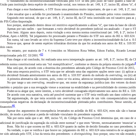
O fundamento da inconstitucionalidade verificada pelo STF se deu pelo juízo de valor quanto à base de c
União para instituição desta espécie de contribuição social, nos termos do art. 149, § 2º, inciso III, alínea “
Para chegar a esse fundamento, o STF fixou uma premissa muito importante, de que o art. 149, § 2º, inci
Cabe ressaltar que o acórdão foi proclamado à unanimidade do Plenário, norteado pelos votos condutores
Seguindo este racional, de que o art. 149, § 2º, inciso III, da CF teria instituído um rol taxativo para
do PIS/Cofins-Importação.
Isso porque, analisando dentro desse rol restritivo especificamente a alínea “a”, que trata da base de cál
Apenas por tais razões – que formaram a
ratio decidendi
do precedente judicial ora analisado – é que o S
Pois bem. Alguns anos depois, outra violação a esta mesma norma constitucional (art. 149, § 2º, inciso 
(Sebrae, Apex e ABDI). Tal julgamento foi processado perante o Plenário do STF nos autos do RE n. 603.624.
Em suma, tal caso levado ao crivo da Suprema Corte teve por objeto a inconstitucionalidade da Lei n. 8.029
Nota-se que, apesar de serem espécies tributárias distintas da que foi avaliada nos autos do RE n. 559.937
dois casos.
No entanto, por maioria de 7 x 4 (vencidos os Ministros Rosa Weber, Edson Fachin, Ricardo Lewand
43
recepcionadas pela EC 33/2001.”
Para chegar a tal conclusão, foi realizada uma nova interpretação quanto ao art. 149, § 2º, inciso III, 
4
referida norma constitucional seria um “rol exemplificativo”, conforme se denota da própria ementa do julgado
Mas será que, de acordo com a doutrina dos precedentes adotada pelo Código de Processo Civil de 2015, a
Para uma resposta positiva, o STF teria que ter adotado uma das seguintes opções neste caso: (i) aplicar 
ratio decidendi
firmada anteriormente nos autos do RE n. 559.937 através do método do
overruling
, ou (iii) a
A primeira alternativa não ocorreu, pois, como se viu acima, adotou-se interpretação totalmente contrári
No que tange a um
overruling
, ressalte-se que, em nome da segurança jurídica (um dos vetores da doutr
também
o prejuízo que a sua revogação viesse a ocasionar na estabilidade e na previsibilidade do sistema jurídi
Poder-se-ia alegar que, neste ínterim, a
ratio decidendi
consagrada objetivamente nos autos do RE n. 559.9
De acordo com esta narrativa, seria até possível sustentar que o STF teria verificado um dano coletivo ger
Tal argumentação, de que teria ocorrido um
overruling
em virtude de um viés consequencialista toma
consequências negativas da declaração de inconstitucionalidade pleiteada pelos contribuintes. Nesse sentido,
46
financeiro
.
Apesar dos argumentos de consequência levantados no acórdão do RE n. 603.624, estes não são o bastan
decidir, de modo a proclamar a perda de validade vinculante
do precedente superado.
Não por outra razão que o art. 489, inciso VI, do Código de Processo Civil determina que, em caso de
o
adicional de justificação da superação da colisão entre normas” e que estes “devem, necessariamente ‘enunciar’ a
Bom. Não foi o que ocorreu no RE n. 603.624 quanto às razões de decidir firmadas no caso precedente, i
Na verdade, o que se verifica é que houve no julgamento do RE n. 603.624 uma tentativa de se argumentar 
ter sido adotada pelo STF, à luz da teoria dos precedentes: o
distinguishing
. Isso porque, uma vez não estando p