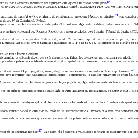
19
amente os usos e costumes decorrentes das aspirações axiológicas e imediatas de um povo
.
s da
common law
, ao passo que os precedentes judiciais também desenvolvem papel cada vez mais relevante e
21
te-americano do
judicial review
, originário do paradigmático precedente
Marbury vs. Madison
para conceber 
os do art. 97 da Constituição Federal.
mperativa às Súmulas Vinculantes editadas pelo STF, mediante julgamento de determinados casos concretos. Tal
r o instituto processual dos Recursos Repetitivos a serem apreciados pelo Superior Tribunal de Justiça (STJ),
ridades judicantes competentes. Neste sentido, o art. 927 do
codex
impôs de forma imperativa que os juízes 
 de Demandas Repetitivas; (iv) as Súmulas e enunciados do STF e do STJ, e (v) as orientações do plenário ou do
s.
ia, de forma íntegra e coerente
.
e súmulas, os tribunais devem ater-se às circunstâncias fáticas dos precedentes que motivaram sua criação.
 precedente judicial é identificada a partir dos fatos reputados como essenciais pelo magistrado que julgou 
23
considerado como tal pelo julgador e, assim, chega-se à
ratio decidendi
e ao
obiter dictum
, respectivamente”
.
caso deve identificar seus fundamentos determinantes e demonstrar que o caso sob julgamento se ajusta àquele
. O que não for tido como fundamental para a resolução galgada no julgamento será
obiter dictum
e, portanto, não
 base no método estabelecido para a identificação da
ratio decidendi
(e, residualmente, do
obiter dictum
), que o
ilizar a regra do paradigma aplicável. Neste exercício, se for verificado que não há a “identidade de questões 
magistrado somente poderá se eximir da aplicação de um precedente judicial invocado pela parte caso demonstre e
o precedente judicial não será aplicado ao caso concreto se já tiver sido superado; isto é, se já tiver sofrido u
27
nutenção da segurança jurídica”
. Vale dizer, não é razoável a volatilidade constante de entendimento por um