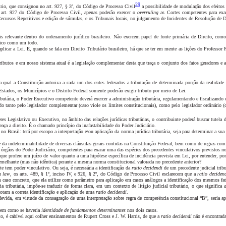
29
trio, que consignou no art. 927, § 3º, do Código de Processo Civil
a possibilidade de modulação dos efeitos 
o art. 927 do Código de Processo Civil, apenas poderão exercer o
overruling
as Cortes competentes para exa
ursos Repetitivos e edição de súmulas, e os Tribunais locais, no julgamento de Incidentes de Resolução de De
 relevante dentro do ordenamento jurídico brasileiro. Não exercem papel de fonte primária de Direito, co
ídico como um todo.
e aplicar a Lei. E, quando se fala em Direito Tributário brasileiro, há que se ter em mente as lições do Profe
s tributos e em nosso sistema atual é a legislação complementar desta que traça o conjunto dos fatos geradores 
la qual a Constituição autoriza a cada um dos entes federados a tributação de determinada porção da realidad
stados, os Municípios e o Distrito Federal somente poderão exigir tributo por meio de Lei.
ributária, o Poder Executivo competente deverá exercer a administração tributária, regulamentando e fiscalizando
do tanto pelo legislador complementar (caso viole os limites constitucionais), como pelo legislador ordinário
s Legislativo ou Executivo, no âmbito das relações jurídicas tributárias, o contribuinte poderá buscar tutela 
aça a direito
.
É o chamado princípio da inafastabilidade do Poder Judiciário.
 no Brasil: terá por escopo a interpretação e/ou aplicação da norma jurídica tributária, seja para determinar a sua
da indeterminabilidade de diversas cláusulas gerais contidas na Constituição Federal, bem como de regras com ma
s órgãos do Poder Judiciário, competentes para exarar uma das espécies dos precedentes vinculativos previstos n
que profere um juízo de valor quanto a uma hipótese específica de incidência prevista em Lei, por entender, p
semelhante (mas não idêntica) perante a mesma norma constitucional valorada no precedente anterior?
te tem poder vinculativo. Ou seja, é necessária a identificação da
ratio decidendi
de um precedente judicial tribu
 law
, os arts. 489, § 1º, inciso IV, e 926, § 2º, do Código de Processo Civil esclarecem que a
ratio deciden
 caso concreto, que ela utilize como parâmetro para aplicação em casos análogos a identificação dos mesmos fat
 tributária, impõe-se traduzir de forma clara, em um contexto de litígio judicial tributário, o que significa
otam a correta identificação e aplicação de uma
ratio decidendi
.
devida, em virtude da consagração de uma interpretação sobre regra de competência constitucional “B”, seria a
 bem como se haveria
identidade de fundamentos determinantes
nos dois casos.
o, é cabível aqui colher ensinamentos de Rupert Cross e J. W. Harris, de que a
ratio decidendi
não é encontrada