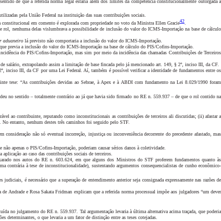
sentido de que a referida norma legal estaria além dos limites da competência constitucionalmente outorgada à
tilizadas pela União Federal na instituição das suas contribuições sociais.
42
a constitucional em comento é explorada com propriedade no voto da Ministra Ellen Gracie
.
nesse rol, nenhuma delas vislumbrava a possibilidade de inclusão do valor do ICMS-Importação na base de cálculo
r aduaneiro
lá previsto não comportaria a inclusão do valor do ICMS-Importação.
04, que previa a inclusão do valor do ICMS-Importação na base de cálculo do PIS/Cofins-Importação.
a incidência do PIS/Cofins-Importação, mas sim por meio da incidência das chamadas Contribuições de Terceiros
de salário, extrapolando assim a limitação de base fincada pelo já mencionado art. 149, § 2º, inciso III, da CF.
§ 2º, inciso III, da CF por uma Lei Federal. Aí, também é possível verificar a identidade de fundamentos entre os
inte tese: “As contribuições devidas ao Sebrae, à Apex e à ABDI com fundamento na Lei 8.029/1990 foram
e deu no sentido – totalmente contrário ao já que havia sido firmado no RE n. 559.937 – de que o rol contido na
l ao contribuinte, reputando como inconstitucionais as contribuições de terceiros ali discutidas; (ii) afastar 
. No entanto, nenhum destes três caminhos foi seguido pelo STF.
m consideração não só eventual incorreção, injustiça ou inconveniência decorrente do precedente afastado, ma
ue não apenas o PIS/Cofins-Importação, poderiam causar sérios danos à coletividade.
aplicação ao caso das contribuições sociais de terceiros.
o exarado nos autos do RE n. 603.624, em que alguns dos Ministros do STF proferem fundamentos quanto à
rma contrária à tese de inconstitucionalidade), sustentando argumentos consequencialistas de cunho econômico-
tes judiciais, é necessário que a superação de entendimento anterior seja consignada expressamente nas razões d
ra de Andrade e Rosa Sakata Fridman explicam que a referida norma processual impõe aos julgadores “um deve
tuída no julgamento do RE n. 559.937. Tal argumentação levaria à última alternativa acima traçada, que poderi
s determinantes, o que levaria a um fator de distinção entre as teses cotejadas.