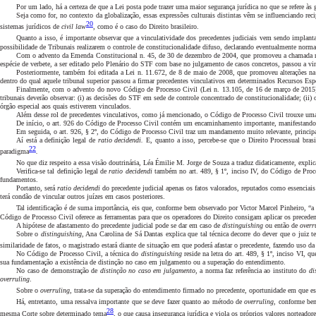
Por um lado, há a certeza de que a Lei posta pode trazer uma maior segurança jurídica no que se refere às
Seja como for, no contexto da globalização, essas expressões culturais distintas vêm se influenciando 
20
sistemas jurídicos de
civil law
, como é o caso do Direito brasileiro.
Quanto a isso, é importante observar que a vinculatividade dos precedentes judiciais vem sendo implant
possibilidade de Tribunais realizarem o controle de constitucionalidade difuso, declarando eventualmente normas
Com o advento da Emenda Constitucional n. 45, de 30 de dezembro de 2004, que promoveu a chamada refor
espécie de verbete, a ser editado pelo Plenário do STF com base no julgamento de casos concretos, passou a vin
Posteriormente, também foi editada a Lei n. 11.672, de 8 de maio de 2008, que promoveu alterações na a
dentro do qual aquele tribunal superior passou a firmar precedentes vinculativos em determinados Recursos Espec
Finalmente, com o advento do novo Código de Processo Civil (Lei n. 13.105, de 16 de março de 2015), 
tribunais deverão observar: (i) as decisões do STF em sede de controle concentrado de constitucionalidade; (ii
órgão especial aos quais estiverem vinculados.
Além desse rol de precedentes vinculativos, como já mencionado, o Código de Processo Civil trouxe uma sé
De início, o art. 926 do Código de Processo Civil contém um encaminhamento importante, manifestando a ess
Em seguida, o art. 926, § 2º, do Código de Processo Civil traz um mandamento muito relevante, principalm
Aí está a definição legal de
ratio decidendi.
E, quanto a isso, percebe-se que o Direito Processual bras
22
paradigma
.
No que diz respeito a essa visão doutrinária, Léa Émilie M. Jorge de Souza a traduz didaticamente, explic
Verifica-se tal definição legal de
ratio decidendi
também no art. 489, § 1º, inciso IV, do Código de Proces
fundamentos.
Portanto, será
ratio decidendi
do precedente judicial apenas os fatos valorados, reputados como essenciai
terá condão de vincular outros juízes em casos posteriores.
Tal identificação é de suma importância, eis que, conforme bem observado por Victor Marcel Pinheiro, “a
Código de Processo Civil oferece as ferramentas para que os operadores do Direito consigam aplicar os precedente
A hipótese de afastamento do precedente judicial pode se dar em caso de
distinguishing
ou então de
overr
Sobre o
distinguishing
, Ana Carolina de Sá Dantas explica que tal técnica decorre do dever que o juiz te
similaridade de fatos, o magistrado estará diante de situação em que poderá afastar o precedente, fazendo uso da
No Código de Processo Civil, a técnica do
distinguishing
reside na letra do art. 489, § 1º, inciso VI, 
sua fundamentação a existência de distinção no caso em julgamento ou a superação do entendimento.
No caso de demonstração de
distinção no caso em julgamento
, a norma faz referência ao instituto do
di
overruling
.
Sobre o
overruling
, trata-se da superação do entendimento firmado no precedente, oportunidade em que es
Há, entretanto, uma ressalva importante que se deve fazer quanto ao método de
overruling
, conforme bem
28
mesma Corte sobre determinado tema
, o que causa insegurança jurídica e viola os próprios valores norteado