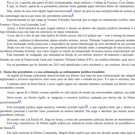
Por si só, a questão não parece de fácil sistematização, muito embora o Código de Processo Civil ofereça 
É que, no Brasil, apesar de os precedentes judiciais terem ganhado papel relevante dentro do ordenamento j
5
Mas, diante de uma certa rigidez legal/constitucional
, dentro da qual há uma multiplicidade de normas p
6
Tal conformação dar-se-á por meio dos precedentes judiciais
.
Especificamente no que tange ao Sistema Tributário Nacional que se erigiu no ordenamento jurídico bras
7
Ferreira e Victor Lyra Guimarães Luz
.
Assim, a fonte primária da qual surgem direitos e deveres no âmbito das relações jurídicas tributárias é 
lege
tributária (seja com base em princípios ou regras tributárias).
A isso alie-se o fato de que cada espécie de tributo possui uma Lei própria que – com a outorga da respect
Ademais, conforme já demonstram alguns estudos recentes, nossos Tribunais Superiores possuem atualme
Esta constatação revela ainda mais a importância da correta identificação da
ratio decidendi
de um preceden
Tendo isso em vista, questiona-se: um precedente judicial
firmado sobre a interpretação de uma norma cons
incidência tributária distintas, mas cujos litígios se cinjam na interpretação da mesma norma constitucional va
Para responder tal indagação, que redundará na eleição de um método objetivo de manuseio e aplicação de
firmado em sede de Repercussão Geral pelo Supremo Tribunal Federal (STF), em matéria tributária, qual seja o 
Em tal precedente que foi firmado em 2013 será identificada a
ratio decidendi
e, ato contínuo, far-se-á u
1. Teoria dos precedentes e a sua aclimatação ao ordenamento jurídico brasileiro
As nações da Europa continental desenvolveram seu Direito com base em uma sistematização das categoria
legitimando o
processo legislativo
como meio justo de fazer valer a vontade do povo. É o que se intitulou, de
Conforme relato de René David, o povo inglês seguiu um caminho diferente, moldando seu Direito com 
novamente a ocorrer.
Assim, apesar de o Direito romano também ter sido objeto de estudo nas universidades inglesas, sua anális
Deste modo, no Direito inglês, as categorias e conceitos jurídicos acabaram por derivar não do Dire
14
posteriormente
.
15
Pela concepção jurídica anglo-saxônica,
remedies precede rights
, o que significa dizer que o direito 
precedente passavam a vincular casos posteriores da mesma natureza. Daí surge o aforismo que resume muito
precedentes judiciais.
De acordo com Léa Émilie M. Jorge de Souza, a teoria dos precedentes judiciais decorre do entendimento d
Este traço característico do Direito inglês acabou por influenciar outras culturas jurídicas de ascendência
17
de Direito
.
Em lição essencial de Direito Comparado, Miguel Reale explica que seria um absurdo querer saber qual d