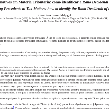
lativos em Matéria Tributária: como identificar a
Ratio Decidendi
g Precedents in Tax Matters: how to identify the Ratio Decidendi of
Caio Cezar Soares Malpighi
Núcleo de Estudos Fiscais (NEF) da Escola de Direito da Fundação Getulio Vargas de São Paulo (FGV Direito/SP
do IBDT. Advogado em São Paulo.
E-mail
: caio.malpighi@gmail.com.
tivos erigidos sobre controvérsias tributárias. À luz da teoria dos precedentes, o presente estudo analisará n
s na resolução de casos tributários semelhantes. Ao final, partindo-se de um exemplo concreto, buscar-se-á faze
.
uled on tax controversies. Considering the precedent theory, the present study will analyze procedural rules as
nd, using a concrete example, this study aims at doing a critical analysis of the treatment given to binding prec
constituiu seu sistema jurídico com base no primado da Lei, na esteira do movimento que se acentuou especial
tualismo postulado por Jean Jacques Rousseau em
Du Contrat Social
e a tripartição dos Poderes idealizada por
é, da Lei como maior expressão da vontade da Nação.
da
common law
) desenvolveram historicamente seu Direito com base no primado dos precedentes judiciais
,
ou se
dos precedentes judiciais vinculativos como fonte geradora de direitos e deveres se pauta em axiomas como iguald
redominância das suas respectivas fontes de Direito, fato é que com o fenômeno da globalização, cada vez mai
2
r da norma legal, posta mediante
processo legislativo
, para regrar a vida social
.
ou-se
ao sistema jurídico brasileiro a figura dos
precedentes vinculativos
(
binding precedents
),
originária da
com
dispositivos, o rito para a constituição de alguns destes precedentes judiciais pelos tribunais Estaduais, Reg
etamente qual parte do precedente vinculativo
deve ser aplicada imperativamente como regra de Direito pelos ou
, denomina-se
ratio decidendi
: a regra de Direito (
rule of law
) que se firma objetivamente no julgamento daque
3
ent followed
)
. Por outro lado, havendo no caso concreto fatores de distinção para com o caso precedente, o ma