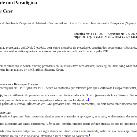
de um Paradigma
 a Case
) e do Núcleo de Pesquisas do Mestrado Profissional em Direito Tributário Internacional e Comparado (Nupem)
Recebido em:
14-11-2021 –
Aprovado em:
7-6-2022
https://doi.org/10.46801/2595-6280.51.4.2022.1303
ormas processuais aplicáveis à espécie, bem como situações de precedentes constituídos sobre temas tributários,
r uma análise crítica quanto ao manuseio dos precedentes judiciais tributários pelo STF.
 well as situations in which binding precedents on tax issues have been decided, focusing on
identifying what an
edents in tax matters by the Brazilian Supreme Court.
mente após a Revolução Francesa.
 Montesquieu em
De l’Esprit des lois
– deram os contornos que faltavam para que a cultura da Europa continental
ja, com a utilização do processo jurisdicional como fonte criadora de Direito (
judge-made law
). Nessas cultura
1
ade, previsibilidade, economia e respeito em relação ao que foi decidido
.
s países de sistemas jurídicos da
civil law
passaram a utilizar os precedentes judiciais como fonte (mesmo qu
mon law.
ionais e Superiores, bem como traz técnicas para o manuseio, a aplicação e, se o caso, o afastamento das teses
tros julgadores aos casos posteriores. Além disso, também importa saber: até que medida do que foi decidido 
le caso concreto subjetivo. Esta regra deverá ser identificada e compreendida, antes de sua correta aplicaçã
4
gistrado realiza o
distinguishing
, afastando a regra firmada no paradigma
.