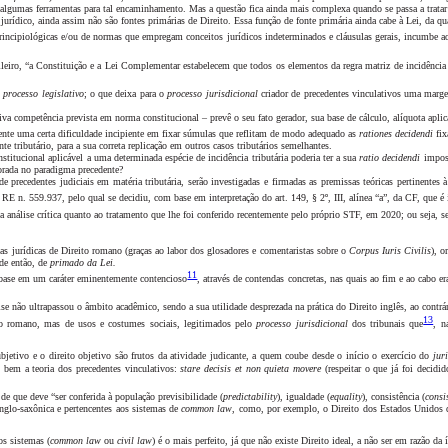
algumas ferramentas para tal encaminhamento. Mas a questão fica ainda mais complexa quando se passa a tratar de
urídico, ainda assim não são fontes primárias de Direito. Essa função de fonte primária ainda cabe à Lei, da qua
rincipiológicas e/ou de normas que empregam conceitos jurídicos indeterminados e cláusulas gerais, incumbe a
ileiro, “a Constituição e a Lei Complementar estabelecem que todos os elementos da regra matriz de incidênci
o
processo legislativo
; o que deixa para o
processo jurisdicional
criador de precedentes vinculativos uma margem
iva competência prevista em norma constitucional – prevê o seu fato gerador, sua base de cálculo, alíquota aplicá
nte uma certa dificuldade incipiente em fixar súmulas que reflitam de modo adequado as
rationes decidendi
fix
te tributário, para a sua correta replicação em outros casos tributários semelhantes.
titucional aplicável a uma determinada espécie de incidência tributária poderia ter a sua
ratio decidendi
impos
lorada no paradigma precedente?
 precedentes judiciais em matéria tributária, serão investigadas e firmadas as premissas teóricas pertinentes 
RE n. 559.937, pelo qual se decidiu, com base em interpretação do art. 149, § 2º, III, alínea “a”, da CF, que
é
ma análise crítica quanto ao tratamento que lhe foi conferido recentemente pelo próprio STF, em 2020; ou seja
s jurídicas de Direito romano (graças ao labor dos glosadores e comentaristas sobre o
Corpus Iuris Civilis
), o
sde então, de
primado da Lei.
11
base em um caráter eminentemente contencioso
,
através de contendas concretas, nas quais ao fim e ao cabo er
e não ultrapassou o âmbito acadêmico, sendo a sua utilidade desprezada na prática do Direito inglês, ao contrár
13
ito romano, mas de usos e costumes sociais, legitimados pelo
processo jurisdicional
dos tribunais que
, n
subjetivo e o direito objetivo são frutos da atividade judicante, a quem coube desde o início o exercício do
jur
 bem a teoria dos precedentes vinculativos:
stare decisis et non quieta movere
(respeitar o que já foi decidi
e que deve “ser conferida à população previsibilidade (
predictability
), igualdade (
equality
), consistência (
consi
 anglo-saxônica e pertencentes aos sistemas de
common law
, como, por exemplo, o Direito dos Estados Unidos d
os sistemas (
common law
ou
civil law
) é o mais perfeito, já que não existe Direito ideal, a não ser em razão d