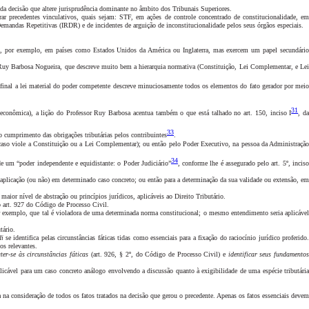
da decisão que altere jurisprudência dominante no âmbito dos Tribunais Superiores.
rar precedentes vinculativos, quais sejam: STF, em ações de controle concentrado de constitucionalidade, e
mandas Repetitivas (IRDR) e de incidentes de arguição de inconstitucionalidade pelos seus órgãos especiais.
mo, por exemplo, em países como Estados Unidos da América ou Inglaterra, mas exercem um papel secundário
ssor Ruy Barbosa Nogueira, que descreve muito bem a hierarquia normativa (Constituição, Lei Complementar, e Lei
e afinal a lei material do poder competente descreve minuciosamente todos os elementos do fato gerador por meio
31
e econômica), a lição do Professor Ruy Barbosa acentua também o que está talhado no art. 150, inciso I
, d
33
 o cumprimento das obrigações tributárias pelos contribuintes
.
 (caso viole a Constituição ou a Lei Complementar); ou então pelo Poder Executivo, na pessoa da Administração
34
de um “poder independente e equidistante: o Poder Judiciário”
, conforme lhe é assegurado pelo art. 5º, incis
 aplicação
(ou não) em determinado caso concreto; ou então para a determinação da sua validade ou extensão, e
ior nível de abstração ou princípios jurídicos, aplicáveis ao Direito Tributário.
o art. 927 do Código de Processo Civil.
or exemplo, que tal é violadora de uma determinada norma constitucional; o mesmo entendimento seria aplicável
tário.
di
se identifica pelas circunstâncias fáticas tidas como essenciais para a fixação do raciocínio jurídico proferido
os relevantes.
ater-se às circunstâncias fáticas
(art. 926, § 2º, do Código de Processo Civil) e
identificar seus fundamentos
plicável para um caso concreto análogo envolvendo a discussão quanto à exigibilidade de uma espécie tributári
 na consideração de todos os fatos tratados na decisão que gerou o precedente. Apenas os fatos essenciais devem