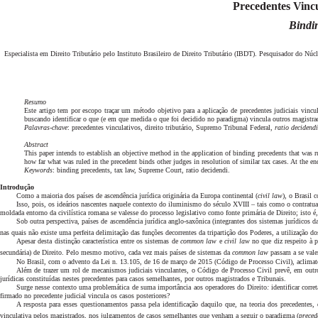
Precedentes Vincu
Bindin
Especialista em Direito Tributário pelo Instituto Brasileiro de Direito Tributário (IBDT). Pesquisador do 
Resumo
Este artigo tem por escopo traçar um método objetivo para a aplicação de precedentes judiciais vincula
buscando identificar o que (e em que medida o que foi decidido no paradigma) vincula outros magistrado
Palavras-chave
: precedentes vinculativos, direito tributário, Supremo Tribunal Federal,
ratio decidendi
Abstract
This paper intends to establish an objective method in the application of binding precedents that was r
how far what was ruled in the precedent binds other judges in resolution of similar tax cases. At the e
Keywords
: binding precedents, tax law, Supreme Court, ratio decidendi.
Introdução
Como a maioria dos países de ascendência jurídica originária da Europa continental (
civil law
), o Brasil 
Isso, pois, os ideários nascentes naquele contexto do iluminismo do século XVIII – tais como o contra
moldada entorno da civilística romana se valesse do processo legislativo
como fonte primária de Direito; isto 
Sob outra perspectiva, países de ascendência jurídica anglo-saxônica (integrantes dos sistemas jurídicos 
nas quais não existe uma perfeita delimitação das funções decorrentes da tripartição dos Poderes, a utilização 
Apesar desta distinção característica entre os sistemas de
common law
e
civil law
no que diz respeito à p
secundária) de Direito. Pelo mesmo motivo, cada vez mais países de sistemas da
common law
passam a se vale
No Brasil, com o advento da Lei n. 13.105, de 16 de março de 2015 (Código de Processo Civil), aclimat
Além de trazer um rol de mecanismos judiciais vinculantes, o Código de Processo Civil prevê, em outros 
jurídicas constituídas nestes precedentes para casos semelhantes, por outros magistrados e Tribunais.
Surge nesse contexto uma problemática de suma importância aos operadores do Direito
:
identificar corr
firmado no precedente judicial vincula os casos posteriores?
A resposta para esses questionamentos passa pela identificação daquilo que, na teoria dos precedentes
vinculativa pelos magistrados, nos julgamentos de casos semelhantes que venham a seguir o paradigma (
preced