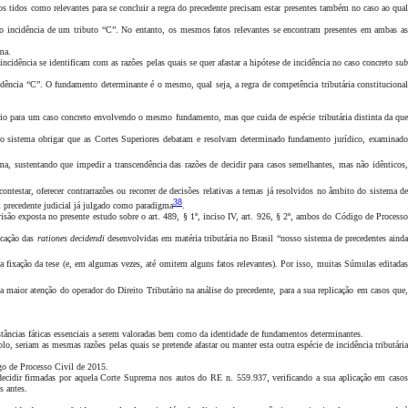
s tidos como relevantes para se concluir a regra do precedente precisam estar presentes também no caso ao qua
 não incidência de um tributo “C”. No entanto, os mesmos fatos relevantes se encontram presentes em ambas as
ma.
 incidência se identificam com as razões pelas quais se quer afastar a hipótese de incidência no caso concreto
su
cidência “C”. O fundamento determinante é o mesmo, qual seja, a regra de competência tributária constitucional
io para um caso concreto envolvendo o mesmo fundamento, mas que cuida de espécie tributária distinta da qu
do sistema obrigar que as Cortes Superiores debatam e resolvam determinado fundamento jurídico, examinado
oma, sustentando que impedir a transcendência das razões de decidir para casos semelhantes, mas não idênticos,
estar, oferecer contrarrazões ou recorrer de decisões relativas a temas já resolvidos no âmbito do sistema de
38
 precedente judicial já julgado como paradigma
.
isão exposta no presente estudo sobre o art. 489, § 1º, inciso IV, art. 926, § 2º, ambos do Código de Process
licação das
rationes decidendi
desenvolvidas em matéria tributária no Brasil “nosso sistema de precedentes aind
a fixação da tese (e, em algumas vezes, até omitem alguns fatos relevantes). Por isso, muitas Súmulas editadas
a maior atenção do operador do Direito Tributário na análise do precedente, para a sua replicação em casos que,
stâncias fáticas essenciais a serem valoradas bem como da identidade de fundamentos determinantes.
plo, seriam as mesmas razões pelas quais se pretende afastar ou manter esta outra espécie de incidência tributári
igo de Processo Civil de 2015.
 de decidir firmadas por aquela Corte Suprema nos autos do RE n. 559.937, verificando a sua aplicação em casos
s antes.