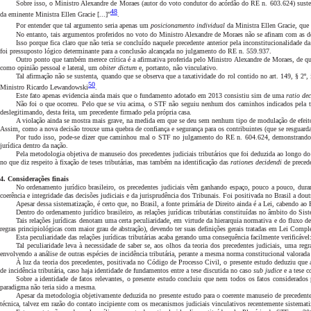
Sobre isso, o Ministro Alexandre de Moraes (autor do voto condutor do acórdão do RE n. 603.624) sustento
48
da eminente Ministra Ellen Gracie [...]”
.
Por entender que tal argumento seria apenas um
posicionamento individual
da Ministra Ellen Gracie, que
No entanto, tais argumentos proferidos no voto do Ministro Alexandre de Moraes não se afinam com as d
Isso porque fica claro que não teria se concluído naquele precedente anterior pela inconstitucionalidade
foi pressuposto lógico determinante para a conclusão alcançada no julgamento do RE n. 559.937.
Outro ponto que também merece crítica é a afirmativa proferida pelo Ministro Alexandre de Moraes, de que
como opinião pessoal e lateral, um
obiter dictum
e, portanto, não vinculativo.
Tal afirmação não se sustenta, quando que se observa que a taxatividade do rol contido no art. 149, § 2
50
Ministro Ricardo Lewandowski
.
Este fato apenas evidencia ainda mais que o fundamento adotado em 2013 consistiu sim de uma
ratio de
Não foi o que ocorreu. Pelo que se viu acima, o STF não seguiu nenhum dos caminhos indicados pela teor
deslegitimando, desta feita, um precedente firmado pela própria casa.
A violação ainda se mostra mais grave, na medida em que se deu sem nenhum tipo de modulação de efeitos
Assim, como a nova decisão trouxe uma quebra de confiança e segurança para os contribuintes (que se resguardav
Por tudo isso, pode-se dizer que caminhou mal o STF no julgamento do RE n. 604.624, demonstrando uma 
jurídica dentro da nação.
Pela metodologia objetiva de manuseio dos precedentes judiciais tributários que foi deduzida ao longo do p
no que diz respeito à fixação de teses tributárias, mas também na identificação das
rationes decidendi
de precede
4. Considerações finais
No ordenamento jurídico brasileiro, os precedentes judiciais vêm ganhando espaço, pouco a pouco, durant
coerência e integridade das decisões judiciais e da jurisprudência dos Tribunais. Foi positivada no Brasil a dou
Apesar dessa sistematização, é certo que, no Brasil, a fonte primária de Direito ainda é a Lei, cabendo a
Dentro do ordenamento jurídico brasileiro, as relações jurídicas tributárias constituídas no âmbito do Si
Tais relações jurídicas denotam uma certa peculiaridade, em virtude da hierarquia normativa e do fluxo de
regras principiológicas com maior grau de abstração), devendo ter suas definições gerais tratadas em Lei Complem
Esta peculiaridade das relações jurídicas tributárias acaba gerando uma consequência facilmente verificáve
Tal peculiaridade leva à necessidade de saber se, aos olhos da teoria dos precedentes judiciais, uma reg
envolvendo a análise de outras espécies de incidência tributária, perante a mesma norma constitucional valorada 
À luz da teoria dos precedentes, positivada no Código de Processo Civil, o presente estudo deduziu que
de incidência tributária, caso haja identidade de fundamentos entre a tese discutida no caso
sub judice
e a tese 
Sobre a identidade de fatos relevantes, o presente estudo concluiu que nem todos os fatos considerados p
paradigma não teria sido a mesma.
Apesar da metodologia objetivamente deduzida no presente estudo para o coerente manuseio de precedentes
técnica, talvez em razão do contato incipiente com os mecanismos judiciais vinculativos recentemente sistemati