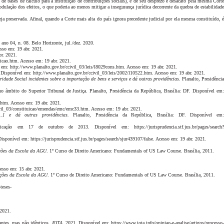
de bases de cálculo para a instituição de contribuições sociais), e de seu desprezo e desacato pela mesma Cort
odulação dos efeitos, o que poderia ao menos mitigar a insegurança jurídica decorrente da quebra de estabilidad
eja preservada. Afinal, quando a Corte mais alta do país ignora precedente judicial por ela mesma constituído, é
ano 04, n. 08. Belo Horizonte, jul./dez. 2020.
sso em: 19 abr. 2021.
br. 2021.
uicao.htm. Acesso em: 19 abr. 2021.
l em: http://www.planalto.gov.br/ccivil_03/leis/l8029cons.htm. Acesso em: 19 abr. 2021.
F. Disponível em: http://www.planalto.gov.br/ccivil_03/leis/2002/l10522.htm. Acesso em: 19 abr. 2021.
ade Social incidentes sobre a importação de bens e serviços e dá outras providências
. Planalto, Presidênci
o âmbito do Superior Tribunal de Justiça. Planalto, Presidência da República, Brasília: DF. Disponível em
.htm. Acesso em: 19 abr. 2021.
ivil_03/constituicao/emendas/emc/emc33.htm. Acesso em: 19 abr. 2021.
.] e dá outras providências.
Planalto, Presidência da República, Brasília: DF. Disponível em
 em 17 de outubro de 2013. Disponível em: https://jurisprudencia.stf.jus.br/pages/search?
onível em: https://jurisprudencia.stf.jus.br/pages/search/sjur439107/false. Acesso em: 19 abr. 2021.
ções da Escola da AGU
. 1º Curso de Direito Americano: Fundamentals of US Law Course. Brasília, 2011.
esso em: 15 abr. 2021.
ções da Escola da AGU
. 1º Curso de Direito Americano: Fundamentals of US Law Course. Brasília, 2011.
teses-
 2021.
hantes, mas não idênticos.
JOTA
. 2021. Disponível em: https://www.jota.info/opiniao-e-analise/artigos/processo