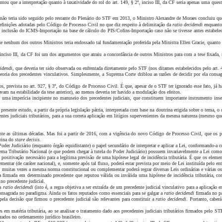
u que a interpretação quanto à taxatividade do rol do art. 149, § 2º, inciso III, da CF seria apenas uma quest
 não teria sido seguido pelo restante do Plenário do STF em 2013, o Ministro Alexandre de Moraes concluiu que 
efinições
adotadas pelo Código de Processo Civil no que diz respeito à delimitação da
ratio decidendi
enquanto
 da inclusão do ICMS-Importação na base de cálculo do PIS/Cofins-Importação caso não se tivesse antes estabelec
 nenhum dos outros Ministros teria endossado tal fundamentação proferida pela Ministra Ellen Gracie, quanto ao 
º, inciso III, da CF foi um dos argumentos que atraiu a concordância de outros Ministros para com a tese fixad
cidendi
, que deveria ter sido observada ou enfrentada diretamente pelo STF (nos ditames estabelecidos pelo ar
ia dos precedentes vinculativos. Simplesmente, a Suprema Corte driblou as razões de decidir por ela consagrad
, prevista no art. 927, § 3º, do Código de Processo Civil. É que, apesar de o STF ter ignorado esse fato, já
am na estabilidade da tese anterior), ao menos deveria ter havido a modulação dos efeitos.
imperícia incipiente no manuseio dos precedentes judiciais, que constituem importante instrumento inserido n
resente estudo, a partir da própria legislação pátria, interpretada com base na doutrina erigida sobre o tema, o
ntes judiciais tributários, para a sua correta aplicação em litígios supervenientes da mesma natureza (mesmo que t
e as últimas décadas. Mas foi a partir de 2016, com a vigência do novo Código de Processo Civil, que os prece
trina do
stare decisis
.
o Poder Judiciário (enquanto órgão equidistante) o papel secundário de interpretar e aplicar a Lei, conformando
stema Tributário Nacional (e que podem chegar à tutela do Poder Judiciário) possuem invariavelmente a Lei como 
 positivação necessário para a legítima previsão
de uma hipótese legal de incidência tributária. É que os elemen
entar (de caráter nacional), e, somente após tal fluxo, poderá estar prevista por meio de Lei instituída pelo en
l: muitas vezes a mesma norma constitucional ou complementar poderá regrar diversas Leis ordinárias e várias outr
ra firmada em determinado precedente que reputou válida ou inválida uma hipótese de incidência tributária, com 
no precedente judicial.
 a
ratio decidendi
(isto é, a regra objetiva a ser extraída de um precedente judicial vinculativo para a aplicação
consagrada no paradigma. Ainda os fatos reputados como essenciais para se galgar a
ratio decidendi
firmada no pa
ela decisão que firmou o precedente judicial são relevantes para constituir a
ratio decidendi
. Portanto, caber
 em matéria tributária, ao se analisar o tratamento dado aos precedentes judiciais tributários firmados pelo S
zados no ordenamento jurídico brasileiro.