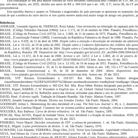
Esta constatação se deu pela análise concreta da
ratio decidendi
constituída pelo Plenário do STF, em 201
que, sete anos depois, em 2020, decidiu nos autos do RE n. 604.624 que o
art. 149, § 2º, inciso III, da CF 
jurisprudencial.
Este episódio denota o quanto os Tribunais e magistrados do país precisam se aprimorar no manuseio dos pr
sinal de que a essência do
stare decisis et non quieta movere
ainda está muito longe de atingir seu propósito, pr
Referências
ANDRADE, Leonardo Aguirra de; FRIDMAN, Rosa Sakata. Uma reviravolta na tributação da capatazia pelo Impo
BRASIL. [Código Tributário Nacional (1966)]. Lei n. 5.172, de 25 de outubro de 1966. Planalto, Presidência 
BRASIL. [Código de Processo Civil (1973)]. Lei n. 5.869, de 11 de janeiro de 1973. Planalto, Presidência da 
BRASIL. [Constituição Federal (1988)]. Constituição da República Federativa do Brasil de 1988. Planalto, Pre
BRASIL. Lei n. 8.029, de 12 de abril de 1990.
Dispõe sobre a extinção e dissolução de entidades da adminis
BRASIL. Lei n. 10.522, de 19 de julho de 2002.
Dispõe sobre o Cadastro Informativo dos créditos não quita
BRASIL. Lei n. 10.865, de 30 de abril de 2004.
Dispõe sobre a Contribuição para os Programas de Integraçã
da República, Brasília: DF. Disponível em: http://www.planalto.gov.br/ccivil_03/_ato2004-2006/2004/lei/
BRASIL. Lei n. 11.672, de 8 de maio de 2008.
Acresce o art. 543-C à Lei n. 5.869, de 11 de janeiro de
http://www.planalto.gov.br/ccivil_03/_ato2007-2010/2008/lei/l11672.htm. Acesso em: 19 abr. 2021.
BRASIL. [Código de Processo Civil (2015)]. Lei n. 13.105, de 16 de março de 2015. Planalto, Presidência da
BRASIL. Emenda Constitucional n. 33, de 11 de dezembro de 2001. Altera os arts. 149, 155 e 177 da Constitui
BRASIL. Emenda Constitucional n. 45, de 30 de dezembro de 2004.
Altera dispo
sitivos do
http://www.planalto.gov.br/ccivil_03/constituicao/constituicao.htm. Acesso em: 20 abr. 2021.
BRASIL. STF. Recurso Extraordinário n. 559.937. Rel. Min. Ellen Gracie. Relator designad
classeNumeroIncidente=%22RE%20559937%22&base=acordaos&sinonimo=true&plural=true&page=1&pageS
BRASIL. STF. Recurso Extraordinário n. 603.624. Rel. Min. Rosa Weber. Relator designado para proferir o acó
CROSS, Rupert; HARRIS, J. W.
Precedent in English law
. 4. ed. Oxford: Oxford University Press, 1991.
DANTAS, Ana Carolina de Sá. Reflexões acerca das técnicas utilizadas para afastar o uso do precedente:
overru
DAVID, René.
O direito inglês
. Tradução de Eduardo Brandão. São Paulo: Martins Fontes, 1997.
GODOY, Arnaldo Sampaio de Moraes.
Direito nos Estados Unidos
. São Paulo: Manole, 2004.
GOODHART, Arthur L. Determining the ratio decidendi of a case.
The Yale Law Journal
v. 40, n. 2, dezembro
GOUVEIA, Ana Carolina Miguel. Common law no sistema jurídico americano:
evolução, críticas e crescimento
NOGUEIRA, Ruy Barbosa.
Curso de direito tributário
. 14. ed. São Paulo: Saraiva, 1995.
PENCAK, Nina; ALVES, Raquel de Andrade Vieira. A
ratio decidendi
e a fixação de teses tributárias.
JOTA
. 2
em-materia-tributaria-08042021. Acesso em: 18 abr. 2021.
PINHEIRO, Victor Marcel.
Decisões vinculantes do STF
: a cultura de precedentes. 1. ed. São Paulo: Almedina
REALE, Miguel.
Lições preliminares de direito
. 3. ed. São Paulo: Saraiva, 1976.
SCHOUERI, Luís Eduardo; FERREIRA, Diogo Olm; LUZ, Victor Lyra Guimarães.
Legalidade tributária e 
SILVA, José Afonso da.
Curso de direito constitucional positivo
. 18. ed. São Paulo: Malheiros, 2000.
SOUZA, Fernanda Donnabella Camano de; ARAUJO, Juliana Furtado Costa. Processo administrativo, judicial e