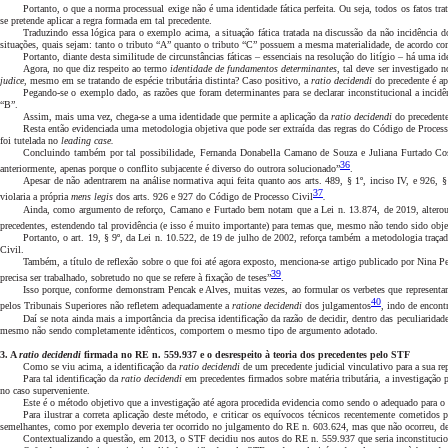
Portanto, o que a norma processual exige não é uma identidade fática perfeita. Ou seja, todos os fatos tr
se pretende aplicar a regra formada em tal precedente.
Traduzindo essa lógica para o exemplo acima, a situação fática tratada na discussão da não incidência
situações, quais sejam: tanto o tributo “A” quanto o tributo “C” possuem a mesma materialidade, de acordo com
Portanto, diante desta similitude de circunstâncias fáticas – essenciais na resolução do litígio – há uma 
Agora, no que diz respeito ao termo
identidade de fundamentos determinantes
, tal deve ser investigado 
judice
, mesmo em se tratando de espécie tributária distinta? Caso positivo, a
ratio decidendi
do precedente é ap
Pegando-se o exemplo dado, as razões que foram determinantes para se declarar inconstitucional a incidê
“B”.
Assim, mais uma vez, chega-se a uma identidade que permite a aplicação da
ratio decidendi
do precedente
Resta então evidenciada uma metodologia objetiva que pode ser extraída das regras do Código de Processo
foi tutelada no
leading case.
Concluindo também por tal possibilidade, Fernanda Donabella Camano de Souza e Juliana Furtado Costa
36
anteriormente, apenas porque o conflito subjacente é diverso do outrora solucionado”
.
Apesar de não adentrarem na análise normativa aqui feita quanto aos arts. 489, § 1º, inciso IV, e 926, 
37
violaria a própria
mens legis
dos arts. 926 e 927 do Código de Processo Civil
.
Ainda, como argumento de reforço, Camano e Furtado bem notam que a Lei n. 13.874, de 2019, alterou a L
precedentes, estendendo tal providência (e isso é muito importante) para temas que, mesmo não tendo sido obj
Portanto, o art. 19, § 9º, da Lei n. 10.522, de 19 de julho de 2002, reforça também a metodologia traça
Civil.
Também, a título de reflexão sobre o que foi até agora exposto, menciona-se artigo publicado por Nina Pen
39
precisa ser trabalhado, sobretudo no que se refere à fixação de teses”
.
Isso porque, conforme demonstram Pencak e Alves, muitas vezes, ao formular os verbetes que representam 
40
pelos Tribunais Superiores não refletem adequadamente a
ratione decidendi
dos julgamentos
,
indo de encont
Daí se nota ainda mais a importância da precisa identificação da razão de decidir, dentro das peculiarid
mesmo não sendo completamente idênticos, comportem o mesmo tipo de argumento adotado.
3. A
ratio decidendi
firmada no RE n. 559.937 e o desrespeito à teoria dos precedentes pelo STF
Como se viu acima, a identificação da
ratio decidendi
de um precedente judicial vinculativo para a sua 
Para tal identificação da
ratio decidendi
em precedentes firmados sobre matéria tributária, a investigação p
no caso superveniente.
Este é o método objetivo que a investigação até agora procedida evidencia como sendo o adequado para o c
Para ilustrar a correta aplicação deste método, e criticar os equívocos técnicos recentemente cometidos 
semelhantes, como por exemplo deveria ter ocorrido no julgamento do RE n. 603.624, mas que não ocorreu, devi
Contextualizando a questão, em 2013, o STF decidiu nos autos do RE n. 559.937 que seria inconstitucio