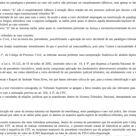
atados no paradigma e presentes no caso
sub judice
não precisam ser completamente idênticos, mas apenas os fato
 do tributo “A” não é completamente idêntica à situação fática tratada em um processo judicial que discute a
 a mesma regra constitucional tributária “B”.
identidade de um caso para com o outro, de modo a atrair a
ratio decidendi
empregada na constituição do paradig
nos litígios tributários com a seguinte indagação: as razões pelas quais se afastou aquela determinada hipótese de
licável ao caso concreto.
ncia “A” são as mesmas razões pelas quais os contribuintes pleiteiam na Justiça a inconstitucionalidade da in
 tributário ao caso concreto.
 Civil, à luz da teoria dos precedentes, possibilitando a aplicação da
ratio decidendi
de um paradigma tributár
 Araújo manifestam entendimento de que é possível tal transcendência, pois seria “contra a racionalidade 
§ 2º, do Código de Processo Civil, as referidas autoras proferem uma interpretação finalística do aludido dipl
ei n. 10.522, de 19 de julho de 2002, inserindo nela o art. 19, § 9º, que dispensa a Fazenda Nacional de cont
eto de precedente vinculativo, ainda assim comportam aplicação dos
fundamentos determinantes
extraídos de um
da até aqui, em como identificar a
ratio decidendi
de um precedente judicial tributário, em alinhamento com a v
cak e Raquel de Andrade Vieira Alves, em que fazem relevante crítica de que, para a correta identificação e ap
a tese vinculativa consagrada, os Tribunais Superiores se apegam a fatos tratados que não são relevantes para 
ro com a orientação prevista no art. 926, § 2º, do CPC.
ades e variedades de relações jurídicas que se manifestam dentro do Sistema Tributário Nacional, demandando um
replicação em casos da mesma natureza vai depender da semelhança, entre paradigma e caso
sub judice
, das circun
assará por saber se as razões pelas quais se afastou ou manteve aquela espécie de incidência tributária, por exem
orreto manuseio das teses tributárias pretorianas, dentro do sistema de precedentes que foi estatuído pelo Cód
pelo STF, ao deixar de realizar corretamente tal exercício, o presente estudo tratará de identificar as razões
do à imperícia do STF, no incipiente manuseio do precedente vinculativo por ele próprio constituído sete ano
nal a inclusão do valor do ICMS-Importação na base de cálculo do PIS/Cofins-Importação.