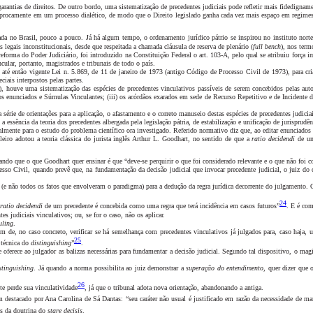
 garantias de direitos. De outro bordo, uma sistematização de precedentes judiciais pode refletir mais fidedign
reciprocamente em um processo dialético, de modo que o Direito legislado ganha cada vez mais espaço em regime
ada no Brasil, pouco a pouco. Já há algum tempo, o ordenamento jurídico pátrio se inspirou no instituto nor
 legais inconstitucionais, desde que respeitada a chamada cláusula de reserva de plenário (
full bench
), nos term
ma do Poder Judiciário, foi introduzido na Constituição Federal o art. 103-A, pelo qual se atribuiu força i
cular, portanto, magistrados e tribunais de todo o país.
té então vigente Lei n. 5.869, de 11 de janeiro de 1973 (antigo Código de Processo Civil de 1973), para cria
iais interpostos pelas partes.
houve uma sistematização das espécies de precedentes vinculativos passíveis de serem concebidos pelas auto
) os enunciados e Súmulas Vinculantes; (iii) os acórdãos exarados em sede de Recurso Repetitivo e de Incidente
rie de orientações para a aplicação, o afastamento e o correto manuseio destas espécies de precedentes judiciai
ência da teoria dos precedentes albergada pela legislação pátria, de estabilização e unificação de jurisprudênc
ente para o estudo do problema científico ora investigado. Referido normativo diz que, ao editar enunciados d
ileiro adotou a teoria clássica do jurista inglês Arthur L. Goodhart, no sentido de que a
ratio decidendi
de um
ando que o que Goodhart quer ensinar é que “deve-se perquirir o que foi considerado relevante e o que não foi 
so Civil, quando prevê que, na fundamentação da decisão judicial que invocar precedente judicial, o juiz do 
s (e não todos os fatos que envolveram o paradigma) para a dedução da regra jurídica decorrente do julgamento
24
ratio decidendi
de um precedente é concebida como uma regra que terá incidência em casos futuros”
. E é com
s judiciais vinculativos; ou, se for o caso, não os aplicar.
uling
.
m de, no caso concreto, verificar se há semelhança com precedentes vinculativos já julgados para, caso haja, ut
25
 técnica do
distinguishing
”
.
que oferece ao julgador as balizas necessárias para fundamentar a decisão judicial. Segundo tal dispositivo, o 
stinguishing
. Já quando a norma possibilita ao juiz demonstrar a
superação do entendimento
, quer dizer que 
26
te perde sua vinculatividade
, já que o tribunal adota nova orientação, abandonando a antiga.
 destacado por Ana Carolina de Sá Dantas: “seu caráter não usual é justificado em razão da necessidade de ma
res da doutrina do
stare decisis
.