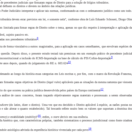
 precedentes judiciais que firmaram regras de Direito para a solução de litígios tributários.
l defluem os direitos e deveres no âmbito das relações jurídicas.
o Poder Judiciário interpretar e aplicar tais normas, conformando-as com o ordenamento jurídico como um todo
a tributária devem estar previstos em lei, e somente nela”, conforme obra de Luís Eduardo Schoueri, Diogo Olm
 limitada para firmar regras de Direito sobre o tema, apenas no que diz respeito à interpretação e aplicação d
vel, sujeito passivo etc.
8
adas nos precedentes tributários
.
ta de forma vinculativa a outros magistrados, para a aplicação em casos semelhantes, que envolvam espécies d
à questão. Depois disso, o presente estudo testará tais premissas em um exemplo prático de precedente judicial
9
inconstitucional a inclusão do ICMS-Importação na base de cálculo do PIS/Cofins-Importação
.
10
, sete anos depois, quando do julgamento do RE n. 603.624
.
rdenando ao longo da história essas categorias em Leis escritas e, por fim, com o marco da Revolução Francesa
am firmadas regras objetivas de Direito (
legal rules
) aplicáveis para as situações da mesma natureza que viesse
12
io do que ocorreu na prática jurídica desenvolvida pelos países da Europa continental
.
a análise de casos concretos, foram traçando objetivamente regras materiais e processuais a serem observadas
isdicere
(do latim, dizer o direito). Uma vez que era decidido o Direito aplicável à espécie, as razões postas no
do e não alterar o quanto estabelecido). Tal brocardo reflete muito bem os valores que suportam a doutrina do
16
stency
) e estabilidade (
stability
)”
; enfim, o
stare decisis
em sua essência
.
a América que, com características próprias, também sistematizou o processo jurisdicional
como fonte criador
18
a índole axiológica advinda da experiência histórica vivenciada por cada povo
.