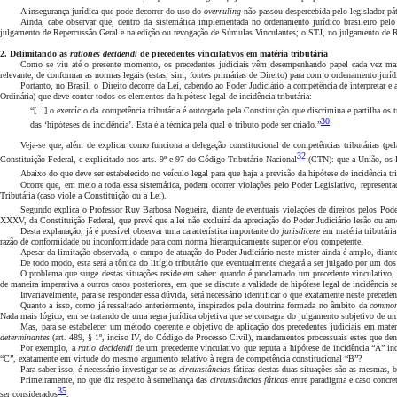
A insegurança jurídica que pode decorrer do uso do
overruling
não passou despercebida pelo legislador pá
Ainda, cabe observar que, dentro da sistemática implementada no ordenamento jurídico brasileiro pel
julgamento de Repercussão Geral e na edição ou revogação de Súmulas Vinculantes; o STJ, no julgamento de Rec
2. Delimitando as
rationes decidendi
de precedentes vinculativos em matéria tributária
Como se viu até o presente momento, os precedentes judiciais vêm desempenhando papel cada vez mais
relevante, de conformar as normas legais (estas, sim, fontes primárias de Direito) para com o ordenamento jur
Portanto, no Brasil, o Direito decorre da Lei, cabendo ao Poder Judiciário a competência de interpretar 
Ordinária) que deve conter todos os elementos da hipótese legal de incidência tributária:
“[...] o exercício da competência tributária é outorgado pela Constituição que discrimina e partilha o
30
das ‘hipóteses de incidência’. Esta é a técnica pela qual o tributo pode ser criado.”
Veja-se que, além de explicar como funciona a delegação constitucional de competências tributárias (pe
32
Constituição Federal, e explicitado nos arts. 9º e 97 do Código Tributário Nacional
(CTN): que a União, os E
Abaixo do que deve ser estabelecido no veículo legal para que haja a previsão da hipótese de incidência t
Ocorre que, em meio a toda essa sistemática, podem ocorrer violações pelo Poder Legislativo, representa
Tributária (caso viole a Constituição ou a Lei).
Segundo explica o Professor Ruy Barbosa Nogueira, diante de eventuais violações de direitos pelos Podere
XXXV, da Constituição Federal, que prevê que a lei não excluirá da apreciação do Poder Judiciário lesão ou ame
Desta explanação, já é possível observar uma característica importante do
jurisdicere
em matéria tributária
razão de conformidade ou inconformidade para com norma hierarquicamente superior e/ou competente.
Apesar da limitação observada, o campo de atuação do Poder Judiciário neste mister ainda é amplo, diante 
De todo modo, esta será a tônica do litígio tributário que eventualmente chegará a ser julgado por um do
O problema que surge destas situações reside em saber: quando é proclamado um precedente vinculativo, 
de maneira imperativa a outros casos posteriores, em que se discute a validade de hipótese legal de incidência 
Invariavelmente, para se responder essa dúvida, será necessário identificar o que exatamente neste preceden
Quanto a isso, como já ressaltado anteriormente, inspirados pela doutrina formada no âmbito da
common
Nada mais lógico, em se tratando de uma regra jurídica objetiva que se consagra do julgamento subjetivo de um
Mas, para se estabelecer um método coerente e objetivo de aplicação dos precedentes judiciais em matéria
determinantes
(art. 489, § 1º, inciso IV, do Código de Processo Civil), mandamentos processuais estes que den
Por exemplo, a
ratio decidendi
de um precedente vinculativo que reputa a hipótese de incidência “A” in
“C”, exatamente em virtude do mesmo argumento relativo à regra de competência constitucional “B”?
Para saber isso, é necessário investigar se as
circunstâncias
fáticas destas duas situações são as mesmas,
Primeiramente, no que diz respeito à semelhança das
circunstâncias fáticas
entre paradigma e caso concret
35
ser considerados
.