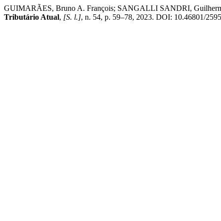
GUIMARÃES, Bruno A. François; SANGALLI SANDRI, Guilherme. A In
Tributário Atual
,
[S. l.]
, n. 54, p. 59–78, 2023. DOI: 10.46801/2595