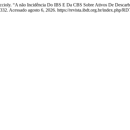
a Accioly. “A não Incidência Do IBS E Da CBS Sobre Ativos De Desca
32. Acessado agosto 6, 2026. https://revista.ibdt.org.br/index.php/RD