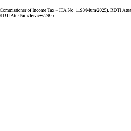
Commissioner of Income Tax – ITA No. 1198/Mum/2025). RDTI Atual [I
p/RDTIAtual/article/view/2966