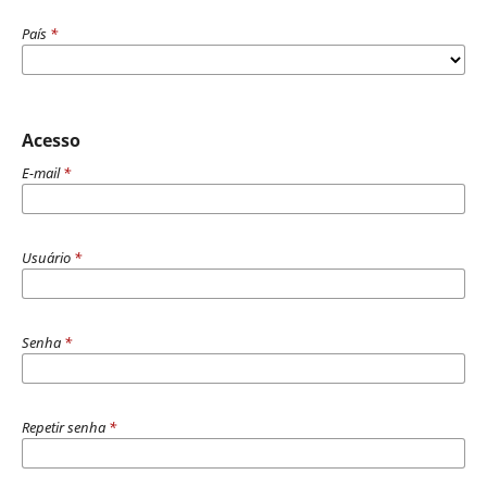
País
*
Acesso
E-mail
*
Usuário
*
Senha
*
Repetir senha
*