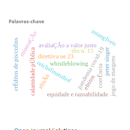
Palavras-chave
intangÍveis
mineraÇÃo
crÉditos de pis/cofins
avaliaÇÃo a valor justo
pandemia covid-19
peter singer
calamidade pÚblica
ifrs n. 15
direttiva ue 23
jogo de margens
reichsfinanzhof
whistleblowing
coerÊncia
elisÃo
efeitos
equidade e razoabilidade