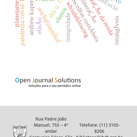
realizaÇÃo da renda
planejamento
coerÊncia
mineraÇÃo
ifrs n. 15
pandemia covid-19
escolhas contÁbeis
andrew kuper
whistleblowing
reichsfinanzhof
efeitos
integridade
intangÍveis
elisÃo
Rua Padre João
Manuel, 755 – 4º
Telefone: (11) 3105-
andar
8206