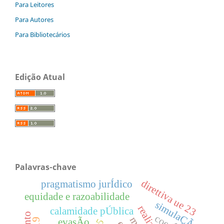
Para Leitores
Para Autores
Para Bibliotecários
Edição Atual
Palavras-chave
direttiva ue 23
pragmatismo jurÍdico
equidade e razoabilidade
simulaÇÃo
calamidade pÚblica
evasÃo