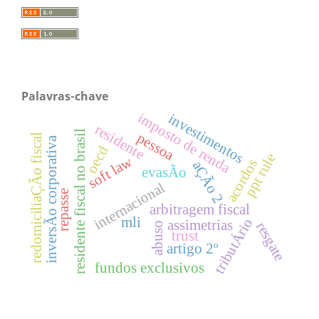
Palavras-chave
imposto de renda
investimentos
residente
residente fiscal no brasil
pessoa
redomiciliaÇÃo fiscal
inversÃo corporativa
oecd
ppt rule
soft law
acordos
aÇÃo 2
evasÃo
internacional
repasse
arbitragem fiscal
mli
tributÁrio
assimetrias
resgate
abuso
trust
artigo 2º
fundos exclusivos