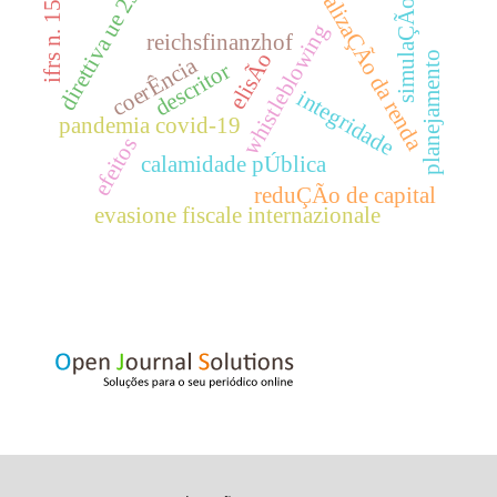
realizaÇÃo da renda
direttiva ue 23
simulaÇÃo
ifrs n. 15
whistleblowing
reichsfinanzhof
elisÃo
planejamento
coerÊncia
descritor
integridade
pandemia covid-19
efeitos
calamidade pÚblica
reduÇÃo de capital
evasione fiscale internazionale