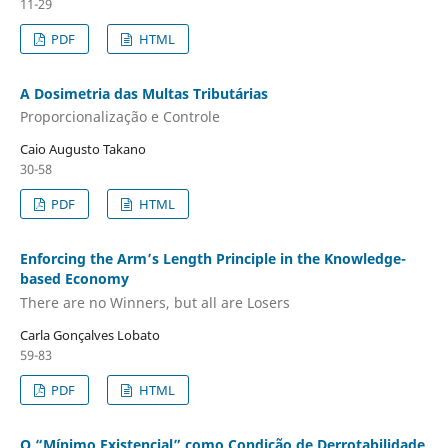
11-29
PDF
HTML
A Dosimetria das Multas Tributárias
Proporcionalização e Controle
Caio Augusto Takano
30-58
PDF
HTML
Enforcing the Arm’s Length Principle in the Knowledge-
based Economy
There are no Winners, but all are Losers
Carla Gonçalves Lobato
59-83
PDF
HTML
O “Mínimo Existencial” como Condição de Derrotabilidade