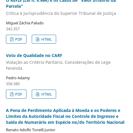
O REFIS (Lei n. 9.964) e os Casos de “Valor Irrisório da
Parcela”
Crítica à Jurisprudência do Superior Tribunal de Justiça
Miguel Záchia Paludo
342-357
PDF
HTML
Voto de Qualidade no CARF
Violação ao Critério Paritário. Considerações de Lege
Ferenda
Pedro Adamy
358-380
PDF
HTML
A Pena de Perdimento Aplicada à Moeda e os Poderes e
Limites da Autoridade Fiscal no Controle de Ingresso e
Saída de Numerário em Espécie no/do Território Nacional
Renato Adolfo Tonelli Junior