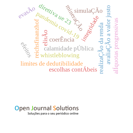
direttiva ue 23
mineraÇÃo
evasÃo
avaliaÇÃo a valor justo
simulaÇÃo
pandemia covid-19
integridade
alÍquotas progressivas
reichsfinanzhof
realizaÇÃo da renda
elisÃo
coerÊncia
efeitos
calamidade pÚblica
whistleblowing
limites de dedutibilidade
escolhas contÁbeis