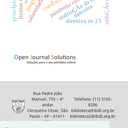
reduÇÃo de capital
calamidade pÚblica
pandemia covid-19
realizaÇÃo da renda
coerÊncia
descritor
direttiva ue 23
Rua Padre João
Manuel, 755 – 4º
Telefone: (11) 3105-
andar
8206
Cerqueira César, São
biblioteca@ibdt.org.br
Paulo – SP – 01411-
biblioteca2@ibdt.org.br
900