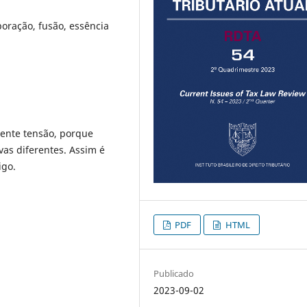
oração, fusão, essência
nente tensão, porque
as diferentes. Assim é
igo.
PDF
HTML
Publicado
2023-09-02