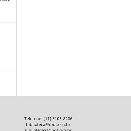
Telefone: (11) 3105-8206
biblioteca@ibdt.org.br
biblioteca2@ibdt.org.br