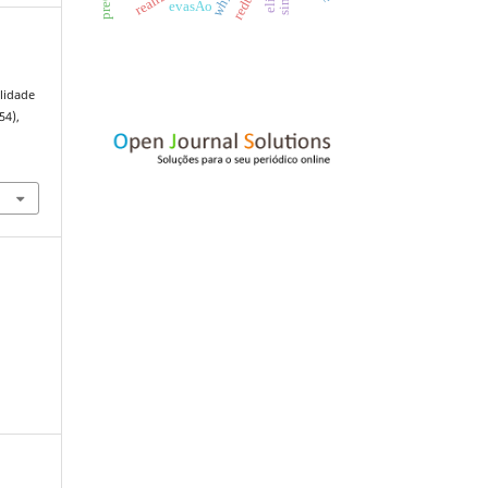
evasÃo
lidade
(54),