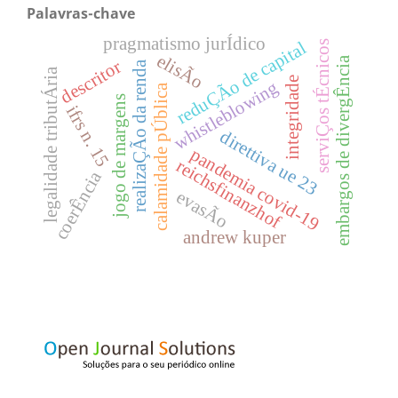
Palavras-chave
pragmatismo jurÍdico
reduÇÃo de capital
serviÇos tÉcnicos
elisÃo
embargos de divergÊncia
descritor
realizaÇÃo da renda
legalidade tributÁria
integridade
whistleblowing
calamidade pÚblica
jogo de margens
ifrs n. 15
direttiva ue 23
pandemia covid-19
reichsfinanzhof
coerÊncia
evasÃo
andrew kuper