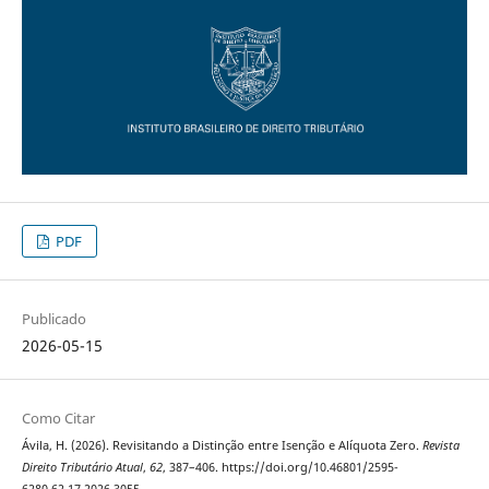
PDF
Publicado
2026-05-15
Como Citar
Ávila, H. (2026). Revisitando a Distinção entre Isenção e Alíquota Zero.
Revista
Direito Tributário Atual
,
62
, 387–406. https://doi.org/10.46801/2595-
6280.62.17.2026.3055