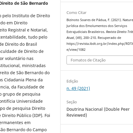
Direito de São Bernardo
Como Citar
pelo Instituto de Direito
Bizinoto Soares de Pádua, F. (2021). Natur
ado em Direito
Jurídica dos Emolumentos dos Serviços
ito Registral e Notarial,
Extrajudiciais Brasileiros.
Revista Direito Tri
entabilidade, tudo pelo
Atual
, (49), 200–210. Recuperado de
de Direito do Brasil
https://revista.ibdt.org.br/index.php/RDTA
e/view/1082
aculdade de Direito de
r voluntário nas
Fomatos de Citação
stitucional, ministradas
ireito de São Bernardo do
os Cidadania Plena da
Edição
ência, da Faculdade de
n. 49 (2021)
o grupo de pesquisa
ontifícia Universidade
Seção
po de pesquisa Direito
Doutrina Nacional (Double Peer
Reviewed)
 Direito Público (IDP). Foi
 Permanentes em
 São Bernardo do Campo