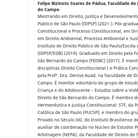
Felipe Bizinoto Soares de Pádua,
Faculdade de 
do Campo
Mestrando em Direito, Justiça e Desenvolvimento 
Público de São Paulo (IDPSP) (2021-). Pós-gradu
Constitucional e Processo Constitucional, em Dire
em Direito Ambiental, Processo Ambiental e Sust
Instituto de Direito Público de São Paulo/Escola 
(IDPSP/EDB) (2019). Graduado em Direito pela F
São Bernardo do Campo (FDSBC) (2017). É monito
disciplinas Direito Constitucional I e Prática Con
pela Profª. Dra. Denise Auad, na Faculdade de D
Campo. É monitor voluntário do grupo de estud
Criança e do Adolescente – Estudos sobre a Viol
Direito de São Bernardo do Campo. É membro d
Hermenêutica e Justiça Constitucional: STF, da P
Católica de São Paulo (PUCSP), e membro do gru
Privado no Século XXI, do Instituto Brasiliense de
auxiliar de coordenação no Núcleo de Estudos
Arbitragem (NEPA), da Faculdade de Direito de