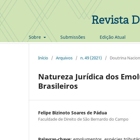
Revista D
Sobre
Submissões
Edição Atual
Início
/
Arquivos
/
n. 49 (2021)
/
Doutrina Nacion
Natureza Jurídica dos Emol
Brasileiros
Felipe Bizinoto Soares de Pádua
Faculdade de Direito de São Bernardo do Campo
Palavras-chave:
emolumentos, espécies tributári