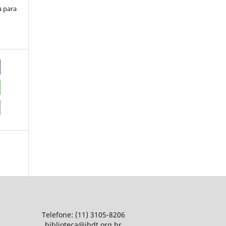
a para
Telefone: (11) 3105-8206
biblioteca@ibdt.org.br