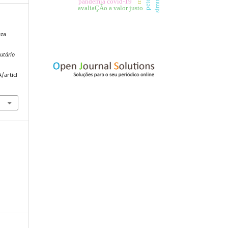
pandemia covid-19
avaliaÇÃo a valor justo
eza
butário
/articl