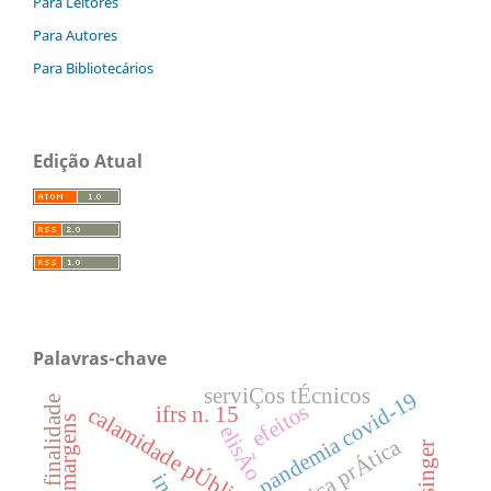
Para Leitores
Para Autores
Para Bibliotecários
Edição Atual
Palavras-chave
serviÇos tÉcnicos
pandemia covid-19
finalidade
efeitos
ifrs n. 15
calamidade pÚblica
jogo de margens
elisÃo
Ética prÁtica