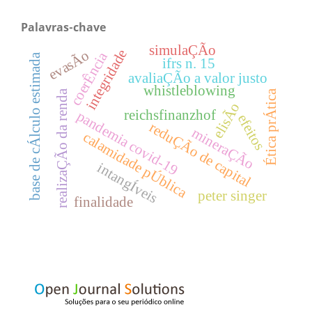
Palavras-chave
simulaÇÃo
integridade
evasÃo
coerÊncia
base de cÁlculo estimada
ifrs n. 15
avaliaÇÃo a valor justo
whistleblowing
realizaÇÃo da renda
Ética prÁtica
elisÃo
reichsfinanzhof
pandemia covid-19
efeitos
reduÇÃo de capital
mineraÇÃo
calamidade pÚblica
intangÍveis
peter singer
finalidade