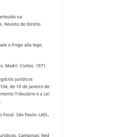
conteúdo na
. Revista de Direito
ale e froge alla lege.
. Madri: Civitas, 1971.
ócios jurí­dicos
104, de 10 de janeiro de
amento Tributário e a Lei
.
fiscal. São Paulo: LAEL,
urí­dicos. Campinas: Red