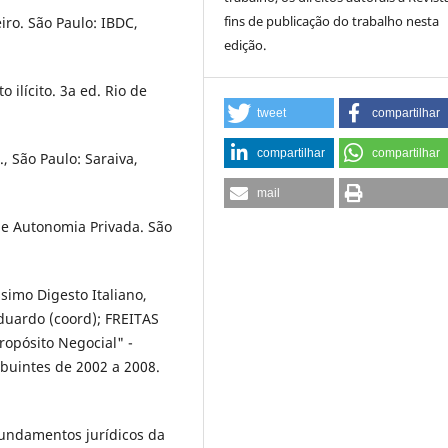
fins de publicação do trabalho nesta
iro. São Paulo: IBDC,
edição.
ilí­cito. 3a ed. Rio de
tweet
compartilhar
compartilhar
compartilhar
, São Paulo: Saraiva,
mail
 e Autonomia Privada. São
simo Digesto Italiano,
Eduardo (coord); FREITAS
ropósito Negocial" -
buintes de 2002 a 2008.
fundamentos jurí­dicos da