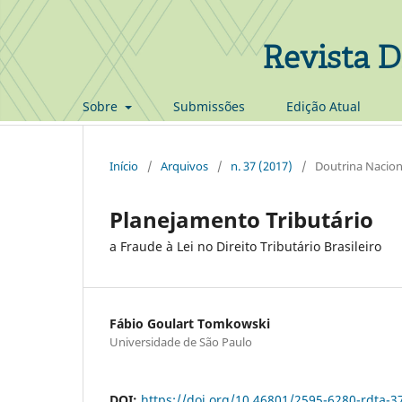
Revista D
Sobre
Submissões
Edição Atual
Início
/
Arquivos
/
n. 37 (2017)
/
Doutrina Nacion
Planejamento Tributário
a Fraude à Lei no Direito Tributário Brasileiro
Fábio Goulart Tomkowski
Universidade de São Paulo
DOI:
https://doi.org/10.46801/2595-6280-rdta-3