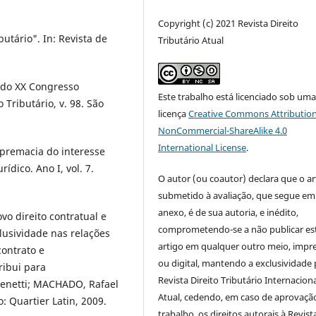
Copyright (c) 2021 Revista Direito
utário". In: Revista de
Tributário Atual
s do XX Congresso
Este trabalho está licenciado sob um
o Tributário, v. 98. São
licença
Creative Commons Attribution
NonCommercial-ShareAlike 4.0
International License
.
upremacia do interesse
í­dico. Ano I, vol. 7.
O autor (ou coautor) declara que o ar
submetido à avaliação, que segue em
anexo, é de sua autoria, e inédito,
vo direito contratual e
comprometendo-se a não publicar es
lusividade nas relações
artigo em qualquer outro meio, impr
contrato e
ou digital, mantendo a exclusividade 
ribui para
Revista Direito Tributário Internacion
Benetti; MACHADO, Rafael
Atual, cedendo, em caso de aprovaçã
o: Quartier Latin, 2009.
trabalho, os direitos autorais à Revist