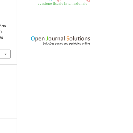
evasione fiscale internazionale
ário
7),
80-