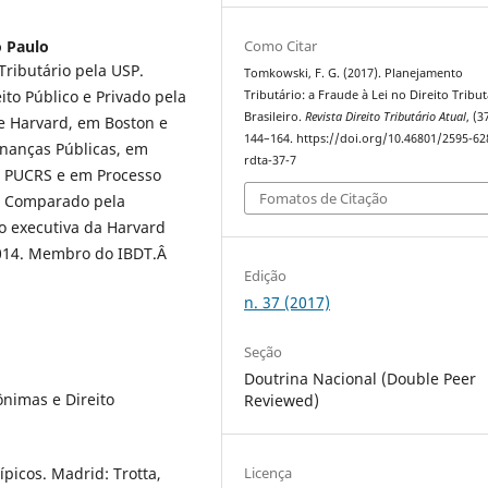
Como Citar
o Paulo
Tributário pela USP.
Tomkowski, F. G. (2017). Planejamento
to Público e Privado pela
Tributário: a Fraude à Lei no Direito Tribut
Brasileiro.
Revista Direito Tributário Atual
, (3
e Harvard, em Boston e
144–164. https://doi.org/10.46801/2595-62
Finanças Públicas, em
rdta-37-7
la PUCRS e em Processo
Fomatos de Citação
al Comparado pela
o executiva da Harvard
-2014. Membro do IBDT.Â
Edição
n. 37 (2017)
Seção
Doutrina Nacional (Double Peer
nimas e Direito
Reviewed)
­picos. Madrid: Trotta,
Licença