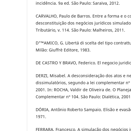
incidência. 9a ed. São Paulo: Saraiva, 2012.
CARVALHO, Paulo de Barros. Entre a forma e o 
desconstituição dos negócios jurí­dicos simulados
Tributário, v. 114. São Paulo: Malheiros, 2011.
D"™AMICO, G. Libertá di scelta del tipo contrattu
Milão: Giuffrè Editore, 1983.
DE CASTRO Y BRAVO, Federico. El negocio juridico
DERZI, Misabel. A desconsideração dos atos e neg
dissimulatórios, segundo a lei complementar nº 
2001. In: ROCHA, Valdir de Oliveira de. O Planej
Complementar nº 104. São Paulo: Dialética, 2001
DÓRIA, Antônio Roberto Sampaio. Elisão e evasão 
1971.
FERRARA, Francesco. A simulação dos negócios j