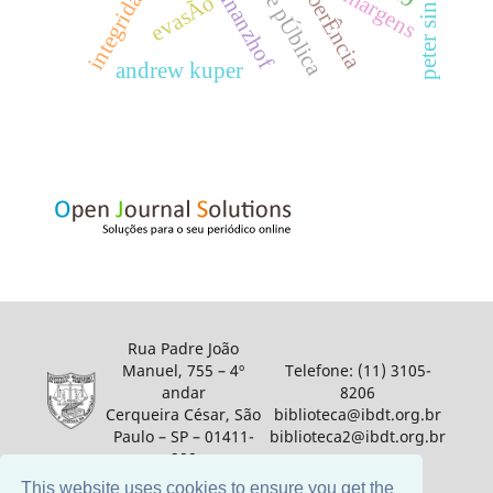
reichsfinanzhof
integridade
peter singer
coerÊncia
evasÃo
andrew kuper
Rua Padre João
Manuel, 755 – 4º
Telefone: (11) 3105-
andar
8206
Cerqueira César, São
biblioteca@ibdt.org.br
Paulo – SP – 01411-
biblioteca2@ibdt.org.br
900
This website uses cookies to ensure you get the