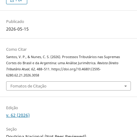
Publicado
2026-05-15
Como Citar
Santos, V. P., & Nunes, C. S. (2026). Processos Tributários nas Supremas
Cortes do Brasil e da Argentina: uma Análise Jurimétrica.
Revista Direito
Tributário Atual
,
62
, 488–511. https://doi.org/10.46801/2595-
6280.62.21.2026.3058
Fomatos de Citação
Edição
v. 62 (2026)
Seção
Doutrina Nacional (Not Peer Reviewed)