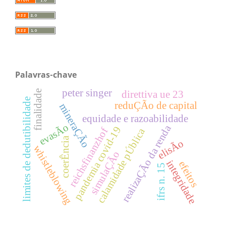
Palavras-chave
peter singer
finalidade
direttiva ue 23
limites de dedutibilidade
reduÇÃo de capital
mineraÇÃo
equidade e razoabilidade
evasÃo
realizaÇÃo da renda
pandemia covid-19
reichsfinanzhof
calamidade pÚblica
coerÊncia
elisÃo
whistleblowing
simulaÇÃo
integridade
efeitos
ifrs n. 15