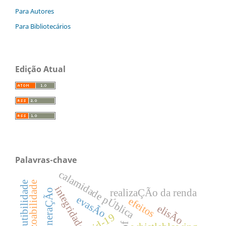
Para Autores
Para Bibliotecários
Edição Atual
Palavras-chave
calamidade pÚblica
integridade
realizaÇÃo da renda
mineraÇÃo
evasÃo
efeitos
elisÃo