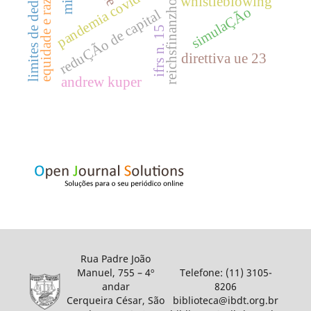
limites de dedutibilidade
equidade e razoabilidade
pandemia covid-19
reichsfinanzhof
whistleblowing
simulaÇÃo
reduÇÃo de capital
ifrs n. 15
direttiva ue 23
andrew kuper
Rua Padre João
Manuel, 755 – 4º
Telefone: (11) 3105-
andar
8206
Cerqueira César, São
biblioteca@ibdt.org.br