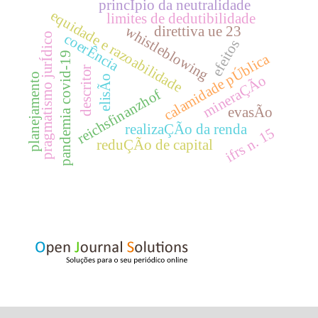
princÍpio da neutralidade
equidade e razoabilidade
limites de dedutibilidade
whistleblowing
direttiva ue 23
pragmatismo jurÍdico
coerÊncia
efeitos
pandemia covid-19
calamidade pÚblica
descritor
planejamento
mineraÇÃo
elisÃo
reichsfinanzhof
evasÃo
realizaÇÃo da renda
ifrs n. 15
reduÇÃo de capital