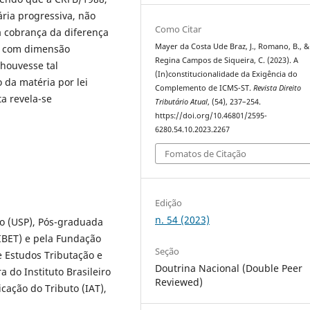
ária progressiva, não
Como Citar
a cobrança da diferença
Mayer da Costa Ude Braz, J., Romano, B., &
ra com dimensão
Regina Campos de Siqueira, C. (2023). A
houvesse tal
(In)constitucionalidade da Exigência do
 da matéria por lei
Complemento de ICMS-ST.
Revista Direito
a revela-se
Tributário Atual
, (54), 237–254.
https://doi.org/10.46801/2595-
6280.54.10.2023.2267
Fomatos de Citação
Edição
n. 54 (2023)
lo (USP), Pós-graduada
(IBET) e pela Fundação
Seção
 Estudos Tributação e
Doutrina Nacional (Double Peer
 do Instituto Brasileiro
Reviewed)
icação do Tributo (IAT),