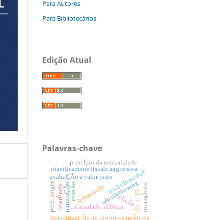
Para Autores
Para Bibliotecários
Edição Atual
Palavras-chave
princÍpio da neutralidade
pianificazione fiscale aggressiva
reichsfinanzhof
avaliaÇÃo a valor justo
whistleblowing
peter singer
evasÃo
mineraÇÃo
intangÍveis
integridade
coerÊncia
ifrs n. 15
elisÃo
calamidade pÚblica
flexibilizaÇÃo de institutos jurÍdicos