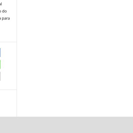
al
o do
a para