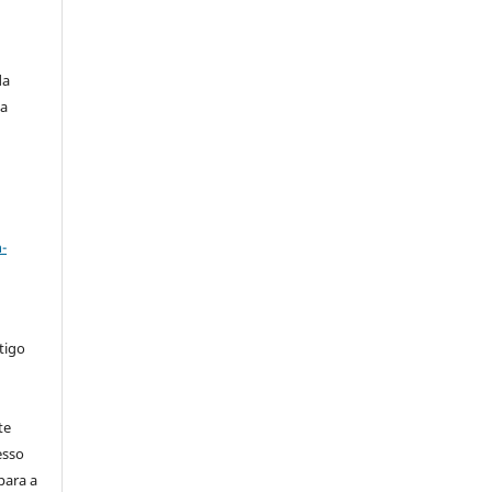
da
ia
a
-
tigo
te
esso
para a