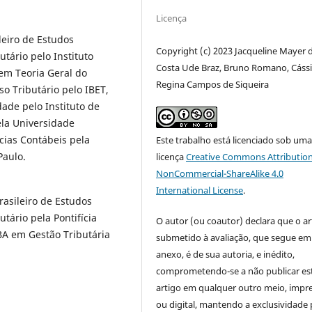
Licença
leiro de Estudos
Copyright (c) 2023 Jacqueline Mayer 
utário pelo Instituto
Costa Ude Braz, Bruno Romano, Cáss
 em Teoria Geral do
Regina Campos de Siqueira
o Tributário pelo IBET,
ade pelo Instituto de
ela Universidade
cias Contábeis pela
Este trabalho está licenciado sob um
Paulo.
licença
Creative Commons Attribution
NonCommercial-ShareAlike 4.0
International License
.
rasileiro de Estudos
tário pela Pontifícia
O autor (ou coautor) declara que o ar
BA em Gestão Tributária
submetido à avaliação, que segue em
anexo, é de sua autoria, e inédito,
comprometendo-se a não publicar es
artigo em qualquer outro meio, impr
ou digital, mantendo a exclusividade 