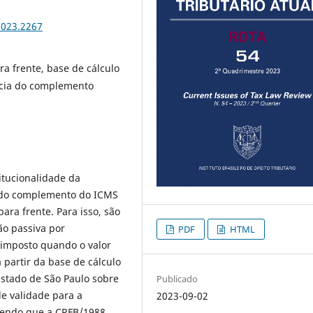
2023.2267
ra frente, base de cálculo
ncia do complemento
itucionalidade da
l, do complemento do ICMS
para frente. Para isso, são
ão passiva por
PDF
HTML
do imposto quando o valor
a partir da base de cálculo
Estado de São Paulo sobre
Publicado
de validade para a
2023-09-02
endo que a CRFB/1988,